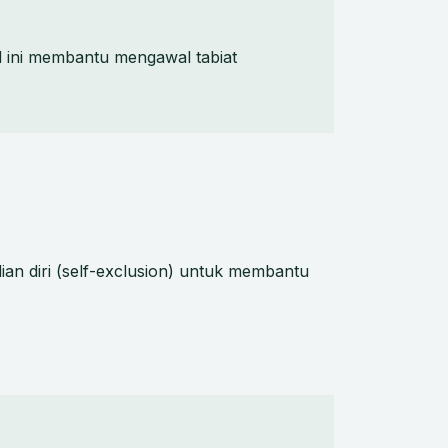
 ini membantu mengawal tabiat
ian diri (self-exclusion) untuk membantu