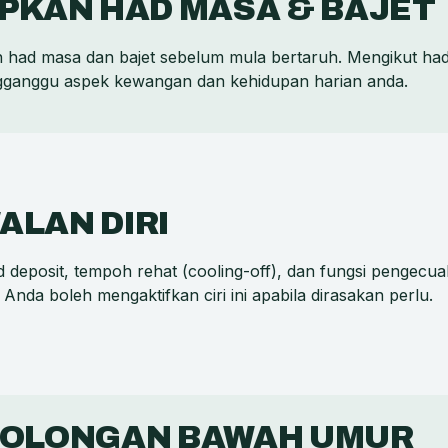
PKAN HAD MASA & BAJET
had masa dan bajet sebelum mula bertaruh. Mengikut had
gganggu aspek kewangan dan kehidupan harian anda.
LAN DIRI
 deposit, tempoh rehat (cooling-off), dan fungsi pengecual
nda boleh mengaktifkan ciri ini apabila dirasakan perlu.
GOLONGAN BAWAH UMUR