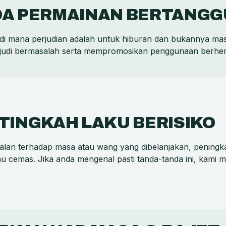
DA PERMAINAN BERTANG
di mana perjudian adalah untuk hiburan dan bukannya mas
njudi bermasalah serta mempromosikan penggunaan berhe
TINGKAH LAKU BERISIKO
lan terhadap masa atau wang yang dibelanjakan, peningka
atau cemas. Jika anda mengenal pasti tanda-tanda ini, kami 