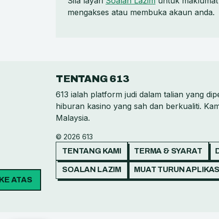
Sila layari
Soalan Lazim
untuk maklumat
mengakses atau membuka akaun anda.
TENTANG 613
613 ialah platform judi dalam talian yang
hiburan kasino yang sah dan berkualiti. 
Malaysia.
© 2026 613
TENTANG KAMI
TERMA & SYARAT
SOALAN LAZIM
MUAT TURUN APLIKAS
KE ATAS