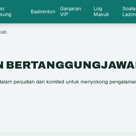
no
Ganjaran
Log
Soala
Badminton
sung
VIP
Masuk
Lazim
wab
AN BERTANGGUNGJAWA
dalam perjudian dan komited untuk menyokong pengalaman 