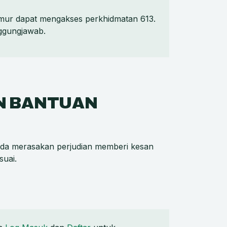
 umur dapat mengakses perkhidmatan 613.
ggungjawab.
N BANTUAN
da merasakan perjudian memberi kesan
suai.