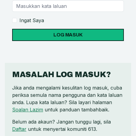
Ingat Saya
LOG MASUK
MASALAH LOG MASUK?
Jika anda mengalami kesulitan log masuk, cuba
periksa semula nama pengguna dan kata laluan
anda. Lupa kata laluan? Sila layari halaman
Soalan Lazim
untuk panduan tambahbaik.
Belum ada akaun? Jangan tunggu lagi, sila
Daftar
untuk menyertai komuniti 613.